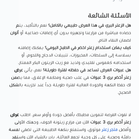
الأسئلة الشائعة
هل الزعتر البري في هذا العرض طبيعي بالكامل؟
نعم بالتأكيد، يتم
حصاده مباشرة من مزارعنا وتجهيزه بدون أي إضافات صناعية أو ألوان
لضمان النقاء التام.
كيف يمكن استخدام زعتر اخضر في الطبخ اليومي؟
يمكنك إضافته
بسلاسة إلى السلطات، المخبوزات، تتبيلات الدجاج واللحوم، أو
استخدامه كغموس تقليدي ولذيذ مع زيت الزيتون البكر الممتاز.
هل عبوات العرض تساعد في حفظه لفترة طويلة؟
نعم، يأتي
عرض
زعتر أخضر بري 3 عبوات
في علب صحية ومحكمة الإغلاق، مما يضمن
لك حفظ النكهة والجودة العالية لفترة طويلة جداً عند تخزينه بالشكل
الصحيح.
لا تفوت الفرصة لتموين مطبخك بأفضل جودة وأوفر سعر. اطلب
عرض
زعتر أخضر بري 3 عبوات
الآن من مزارع زيتونة الجوف، وجهتك الأولى
وأفضل
متجر زعتر
موثوق، واستمتع بنكهة الطبيعة التي تضفي لمسة
دافئة وصحية على كل وجبة تجمع العائلة. بادر بالشراء الآن واستفد