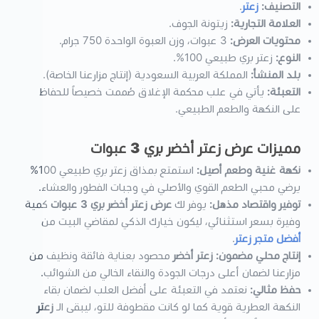
التصنيف:
زعتر
.
العلامة التجارية:
زيتونة الجوف.
محتويات العرض:
3 عبوات، وزن العبوة الواحدة 750 جرام.
النوع:
زعتر بري طبيعي 100%.
بلد المنشأ:
المملكة العربية السعودية (إنتاج مزارعنا الخاصة).
التعبئة:
يأتي في علب محكمة الإغلاق صُممت خصيصاً للحفاظ
على النكهة والطعم الطبيعي.
مميزات عرض زعتر أخضر بري 3 عبوات
نكهة غنية وطعم أصيل:
استمتع بمذاق زعتر بري طبيعي 100%
يرضي محبي الطعم القوي والأصلي في وجبات الفطور والعشاء.
توفير واقتصاد مذهل:
يوفر لك
عرض زعتر أخضر بري 3 عبوات
كمية
وفيرة بسعر استثنائي، ليكون خيارك الذكي لمقاضي البيت من
أفضل متجر زعتر
.
إنتاج محلي مضمون:
زعتر أخضر
محصود بعناية فائقة ونظيف من
مزارعنا لضمان أعلى درجات الجودة والنقاء الخالي من الشوائب.
حفظ مثالي:
نعتمد في التعبئة على أفضل العلب لضمان بقاء
النكهة العطرية قوية كما لو كانت مقطوفة للتو، ليبقى الـ
زعتر