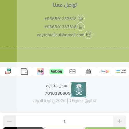
تواصل معنا
+966501233818
+966501233818
zaytontaljouf@gmail.com
السجل التجاري
7016336609
الحقوق محفوظة | 2026
زيتونة الجوف