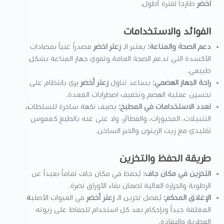
اخضر
طازجاً لفترة أطول.
الفوائد والاستخدامات
دعم الصحة والمناعة:
يعتبر الـ
زعتر اخضر
مصدراً غنياً بمضادات
الأكسدة التي تدعم الصحة العامة وتقوي جهاز المناعة بشكل
طبيعي.
راحة الجهاز الهضمي:
يساعد تناول
زعتر أخضر
بري بانتظام على
تحسين عملية الهضم وتخفيف اضطرابات المعدة.
تعدد الاستخدامات في المطبخ:
يضيف نكهة ساحرة للسلطات،
التتبيلات، المخبوزات، والفطائر، ولا غنى عنه بالطبع كغموس
تقليدي مع زيت الزيتون والخبز الساخن.
طريقة الحفظ والتخزين
التخزين في مكان جاف:
يُحفظ في مكان جاف تماماً بعيداً عن
الرطوبة والحرارة العالية لضمان بقاء الأوراق نضرة.
الإغلاق المحكم:
يُفضل تخزين الـ
زعتر أخضر
في العبوات الأصلية
المغلقة جيداً وبإحكام بعد كل استخدام للحفاظ على زيوته
العطرية والنفاذة.