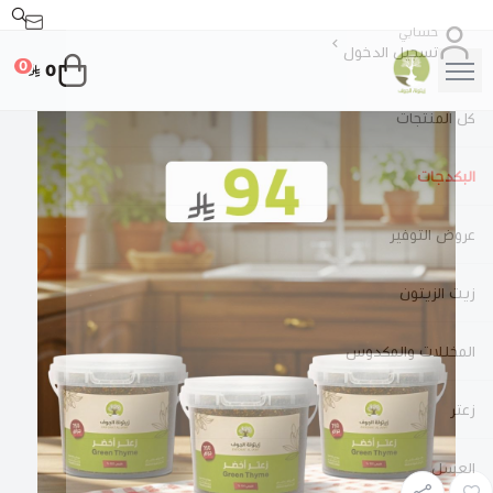
حسابي
تسجيل الدخول
0
0
زيتونة الجوف
كل المنتجات
البكدجات
عروض التوفير
زيت الزيتون
المخللات والمكدوس
زعتر
العسل